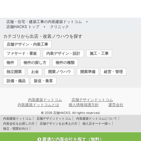
店舗・住宅・建築工事の内装建築ドットコム
店舗HACKS トップ
クリニック
カテゴリから出店・改装ノウハウを探す
店舗デザイン・内装工事
ファサード・看板
内装デザイン・設計
施工・工事
物件
物件の探し方
物件の種類
独立開業
お金
開業ノウハウ
開業準備
経営・管理
設備・備品
販促・集客
内装建築ドットコム
店舗デザインドットコム
内装建築ドットコムとは
個人情報保護方針
運営会社
© 2026 店舗HACKS. All rights reserved.
内装建築ドットコム
店舗デザインドットコム
内装建築ドットコムについて
内装会社をお探しの方
店舗デザインをお考えの方
個人店オーナー様へ
独立・開業社向け
最適な内装会社を探す（無料）