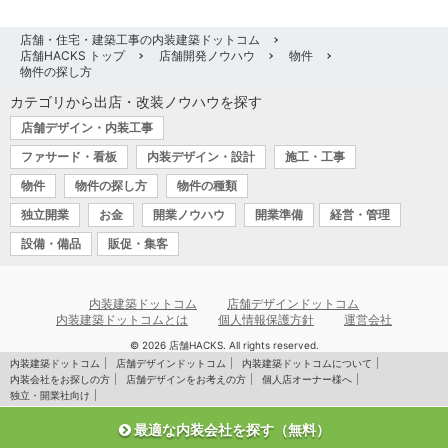
店舗・住宅・建築工事の内装建築ドットコム
店舗HACKS トップ
店舗開発ノウハウ
物件
物件の探し方
カテゴリから出店・改装ノウハウを探す
店舗デザイン・内装工事
ファサード・看板
内装デザイン・設計
施工・工事
物件
物件の探し方
物件の種類
独立開業
お金
開業ノウハウ
開業準備
経営・管理
設備・備品
販促・集客
内装建築ドットコム
店舗デザインドットコム
内装建築ドットコムとは
個人情報保護方針
運営会社
© 2026 店舗HACKS. All rights reserved.
内装建築ドットコム
店舗デザインドットコム
内装建築ドットコムについて
内装会社をお探しの方
店舗デザインをお考えの方
個人店オーナー様へ
独立・開業社向け
最適な内装会社を探す（無料）