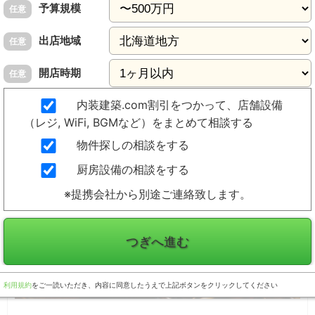
予算規模
任意
出店地域
任意
開店時期
任意
内装建築.com割引をつかって、店舗設備
（レジ, WiFi, BGMなど）をまとめて相談する
物件探しの相談をする
厨房設備の相談をする
※提携会社から別途ご連絡致します。
つぎへ進む
利用規約
をご一読いただき、内容に同意したうえで上記ボタンをクリックしてください