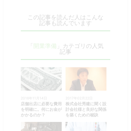
この記事を読んだ人はこんな
記事も読んでいます
「
開業準備
」カテゴリの人気
記事
2016年11月14日
2017年02月22日
店舗出店に必要な費用
株式会社秀建に聞く設
を明確に。何にお金が
計会社様と良好な関係
かかるのか？
を築くための秘訣