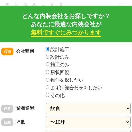
どんな内装会社をお探しですか？
あなたに最適な内装会社が
店舗・住宅・建築工事の内装建築ドットコム
店舗HACKS トップ
店舗開発ノウハウ
独立開業
無料ですぐにみつかります
開業準備
開業するなら焼き鳥屋さんがオススメ！その2大理由とは？
内装の依頼先
をお探しの方はこちら
設計施工
会社種別
必須
設計のみ
居酒屋
- 2014年12月29日更新
施工のみ
原状回復
開業するなら焼き鳥屋さんがオススメ！その2大
物件を探したい
理由とは？
まずは顔合わせをしたい
焼き鳥屋は比較的低コストで始められる飲食店のうちの一つです。焼き鳥
その他
屋、焼き鳥専門店というとやはり大衆的なイメージが強いため、内装費が
節約出来ます。また焼き鳥は一緒にお酒も販売でき、そもそもの原価も安
業種業態
任意
いため、利益を出しやすいのです。いかにコストをセーブし、単価を上げ
るかが成功のカギとなります。
坪数
任意