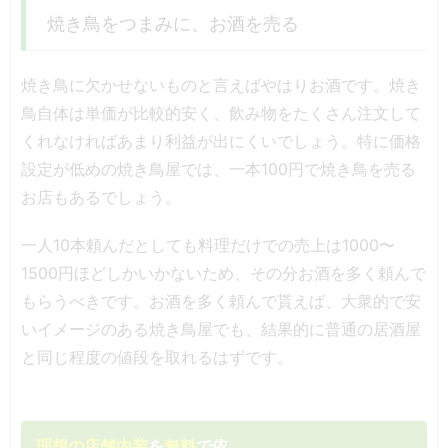
焼き鳥をつまみに、お酒を売る
焼き鳥に欠かせないものと言えばやはりお酒です。焼き
鳥自体は単価が比較的安く、飲み物をたくさん注文して
くれなければあまり利益が出にくいでしょう。特に価格
設定が低めの焼き鳥屋では、一本100円で焼き鳥を売る
お店もあるでしょう。
一人10本頼んだとしても料理だけでの売上は1000〜
1500円ほどしかいかないため、その分お酒を多く頼んで
もらうべきです。お酒を多く頼んで貰えば、大衆的で安
いイメージのある焼き鳥屋でも、結果的に普通の居酒屋
と同じ程度の値段を取れるはずです。
理想の店舗内装
を
無料
で依