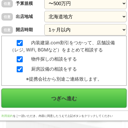
予算規模
任意
出店地域
任意
開店時期
任意
内装建築.com割引をつかって、店舗設備
（レジ, WiFi, BGMなど）をまとめて相談する
物件探しの相談をする
厨房設備の相談をする
※提携会社から別途ご連絡致します。
つぎへ進む
利用規約
をご一読いただき、内容に同意したうえで上記ボタンをクリックしてください