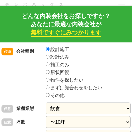
どんな内装会社をお探しですか？
あなたに最適な内装会社が
店舗・住宅・建築工事の内装建築ドットコム
店舗HACKS トップ
店舗開発ノウハウ
独立開業
無料ですぐにみつかります
開業準備
あなたの開業したい雑貨屋はどれ？６つのタイプとその特徴
内装の依頼先
をお探しの方はこちら
設計施工
会社種別
必須
設計のみ
コンセプト
雑貨屋
- 2015年3月4日更新
施工のみ
原状回復
あなたの開業したい雑貨屋はどれ？６つのタイプ
物件を探したい
とその特徴
まずは顔合わせをしたい
世の中には数え切れないほど雑貨屋がありますが、基本的はコンセプト毎
その他
に６つのタイプに分類することができます。雑貨屋の開業準備で最も大切
なのがコンセプトですが、自分のお店のコンセプトはどのタイプにカテゴ
業種業態
任意
ライズされるのか考えてみましょう。唯一無二のお店を作る！と意気込ん
でいる人も、自分のお店のタイプを知ることで、競合店を把握したり出店
坪数
エリアの目星をつけるのに役立ちます。以下では６タイプの雑貨屋と運営
任意
のポイントをご紹介します。