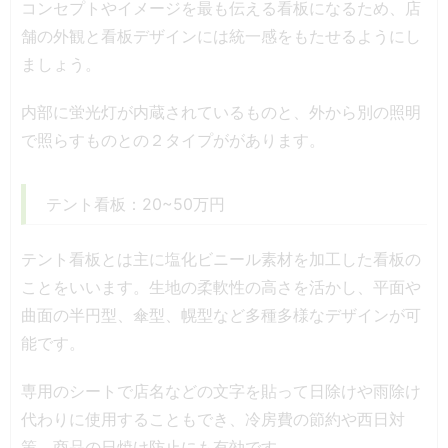
コンセプトやイメージを最も伝える看板になるため、店
舗の外観と看板デザインには統一感をもたせるようにし
ましょう。
内部に蛍光灯が内蔵されているものと、外から別の照明
で照らすものとの２タイプががあります。
テント看板：20~50万円
テント看板とは主に塩化ビニール素材を加工した看板の
ことをいいます。生地の柔軟性の高さを活かし、平面や
曲面の半円型、傘型、幌型など多種多様なデザインが可
能です。
専用のシートで店名などの文字を貼って日除けや雨除け
代わりに使用することもでき、冷房費の節約や西日対
策、商品の日焼け防止にも有効です。