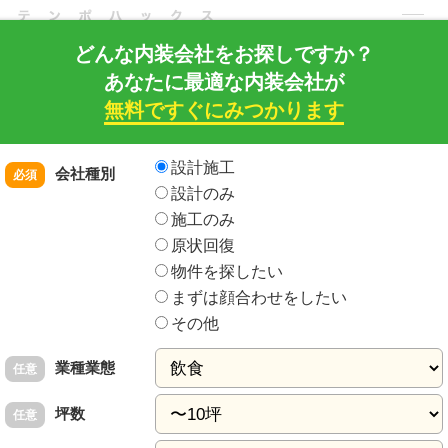
どんな内装会社をお探しですか？
あなたに最適な内装会社が
店舗・住宅・建築工事の内装建築ドットコム
店舗HACKS トップ
店舗開発ノウハウ
無料ですぐにみつかります
店舗デザイン・内装工事
ファサード・看板
こんなにあるの？店舗用看板の種類と予算まとめ
内装の依頼先
をお探しの方はこちら
設計施工
会社種別
必須
設計のみ
専門工事
工事費
- 2014年10月17日更新
施工のみ
原状回復
こんなにあるの？店舗用看板の種類と予算まとめ
物件を探したい
店舗を開業するには欠かすことのできない看板ですが、さまざまな種類や
まずは顔合わせをしたい
大きさのものがあり、値段も様々です。 大体１つの店舗につき３〜４つの
その他
タイプの看板が使用されるケースが多く、 今回は主要な看板のタイプを予
算とともにご紹介します。
業種業態
任意
坪数
任意