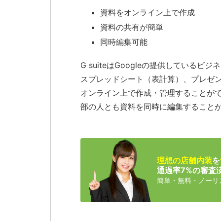
資料をオンライン上で作成
資料の共有が簡単
同時編集可能
G suiteはGoogleの提供してい
スプレッドシート（表計算）、プレゼ
オンライン上で作成・管理することが
部の人とも資料を同時に編集すること
理想の店舗内装
を
通過率7%の審査
簡単・無料・ノーリ